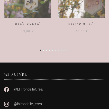
BAISER DE FÉE
SIROP DES BOSQUETS
13,00
€
10,00
€
ME SUIVRE
@LHirondelleCrea
@lhirondelle_crea