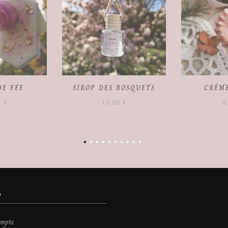
BOSQUETS
CRÈME BRÛLÉE
VELOUTÉ D
0
€
6,00
€
6
S
mpte