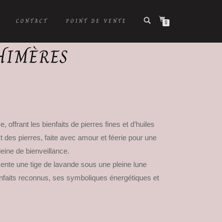
CONTACT
POINT DE VENTE
0
HIMÈRES
 offrant les bienfaits de pierres fines et d’huiles
t des pierres, faite avec amour et féerie pour une
leine de bienveillance.
nte une tige de lavande sous une pleine lune
ienfaits reconnus, ses symboliques énergétiques et