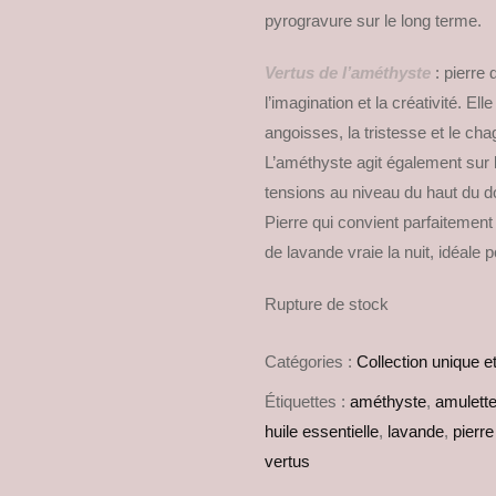
pyrogravure sur le long terme.
Vertus de l’améthyste
: pierre 
l’imagination et la créativité. Ell
angoisses, la tristesse et le cha
L’améthyste agit également sur l
tensions au niveau du haut du d
Pierre qui convient parfaitement 
de lavande vraie la nuit, idéale
Rupture de stock
Catégories :
Collection unique et
Étiquettes :
améthyste
,
amulett
huile essentielle
,
lavande
,
pierre
vertus