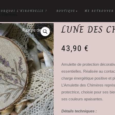
OURQUOI L’HIRONDELLE ?
BOUTIQUE
ME RETROUVER
s Chimères
LUNE DES C
Rupture de stock
43,90
€
Amulette de protection décorative,
essentielles. Réalisée au contac
charge énergétique positive et p
L’Amulette des Chimères représe
protectrice, choisie pour ses b
ses couleurs apaisantes.
Détails techniques :