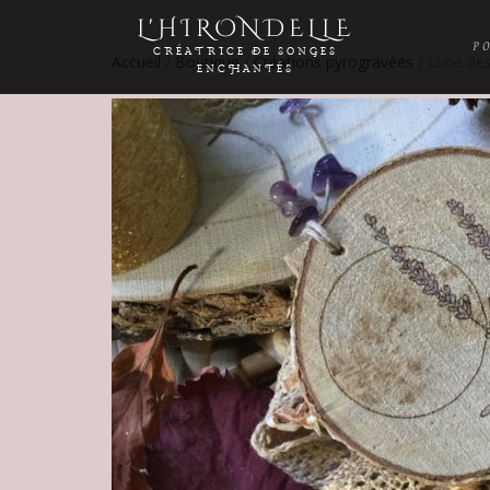
L'HIRONDELLE
P
CRÉATRICE DE SONGES
Accueil
/
Boutique
/
Créations pyrogravées
/ Lune de
ENCHANTÉS