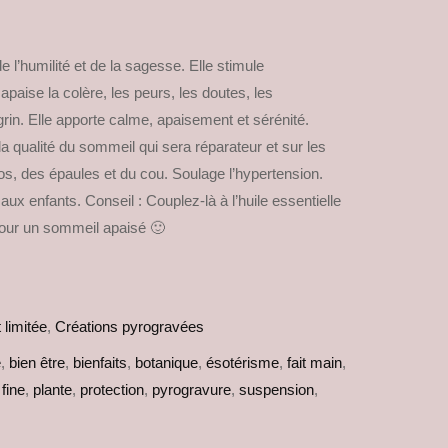
de l’humilité et de la sagesse. Elle stimule
e apaise la colère, les peurs, les doutes, les
grin. Elle apporte calme, apaisement et sérénité.
a qualité du sommeil qui sera réparateur et sur les
os, des épaules et du cou. Soulage l’hypertension.
aux enfants. Conseil : Couplez-là à l’huile essentielle
 pour un sommeil apaisé 🙂
 limitée
,
Créations pyrogravées
e
,
bien être
,
bienfaits
,
botanique
,
ésotérisme
,
fait main
,
 fine
,
plante
,
protection
,
pyrogravure
,
suspension
,