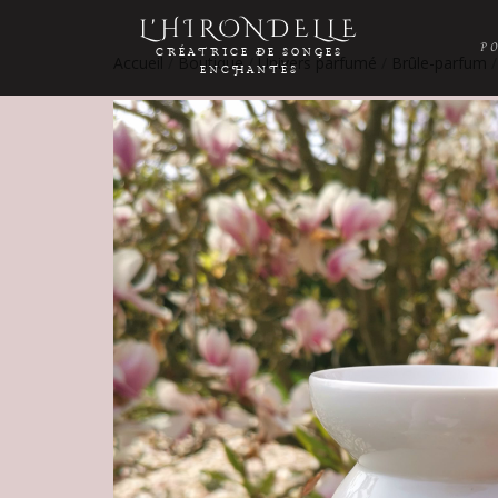
L'HIRONDELLE
P
CRÉATRICE DE SONGES
Accueil
/
Boutique
/
Univers parfumé
/
Brûle-parfum
/
ENCHANTÉS