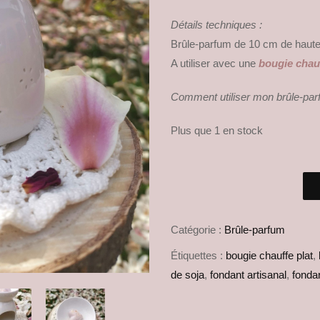
Détails techniques :
Brûle-parfum de 10 cm de hauteu
A utiliser avec une
bougie chauff
Comment utiliser mon brûle-par
Plus que 1 en stock
Catégorie :
Brûle-parfum
Étiquettes :
bougie chauffe plat
,
de soja
,
fondant artisanal
,
fonda