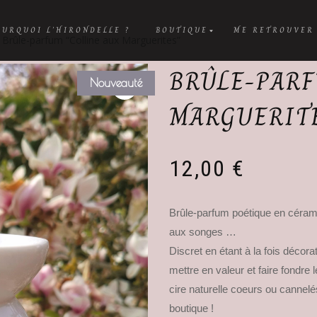
OURQUOI L’HIRONDELLE ?
BOUTIQUE
ME RETROUVER
 Brûle-parfum “Colline aux Marguerites”
BRÛLE-PARF
Nouveauté
MARGUERIT
12,00
€
Brûle-parfum poétique en cérami
aux songes …
Discret en étant à la fois décora
mettre en valeur et faire fondre 
cire naturelle coeurs ou cannelé
boutique !