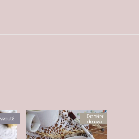
Dernière
veauté
douceur