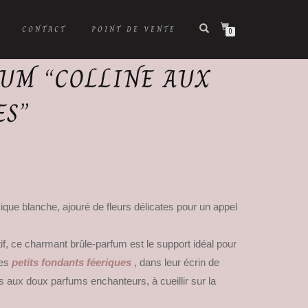
CONTACT
POINT DE VENTE
0
UM “COLLINE AUX
ES”
que blanche, ajouré de fleurs délicates pour un appel
tif, ce charmant brûle-parfum est le support idéal pour
les
petits fondants féeriques
, dans leur écrin de
s aux doux parfums enchanteurs, à cueillir sur la