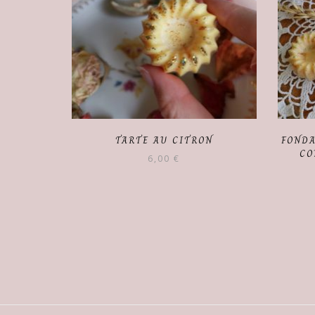
TARTE AU CITRON
FONDA
CO
6,00
€