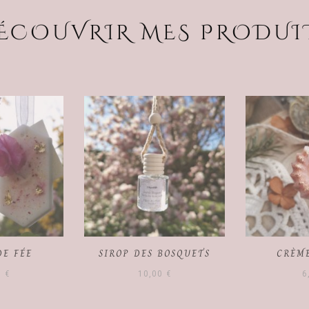
ÉCOUVRIR MES PRODUI
BOSQUETS
CRÈME BRÛLÉE
VELOUTÉ D
0
€
6,00
€
6