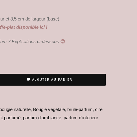
r et 8,5 cm de largeur (base)
e-plat disponible ici !
fum ? Explications ci-dessous
😊
AJOUTER AU PANIER
bougie naturelle
,
Bougie végétale
,
brûle-parfum
,
cire
nt parfumé
,
parfum d'ambiance
,
parfum d'intérieur