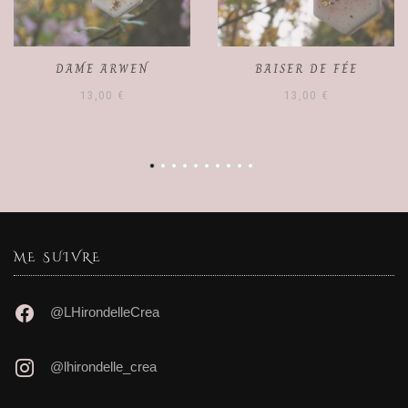
BAISER DE FÉE
SIROP DES BOSQUETS
13,00
€
10,00
€
ME SUIVRE
@LHirondelleCrea
@lhirondelle_crea